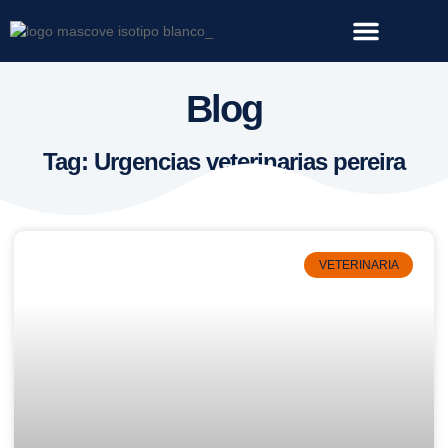
Nuestros Servicios
¿Porqué elegirnos?
Blog
Tag: Urgencias veterinarias pereira
VETERINARIA